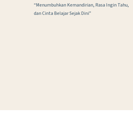
“Menumbuhkan Kemandirian, Rasa Ingin Tahu,
dan Cinta Belajar Sejak Dini”
@2025 TK Katolik Santa Clara