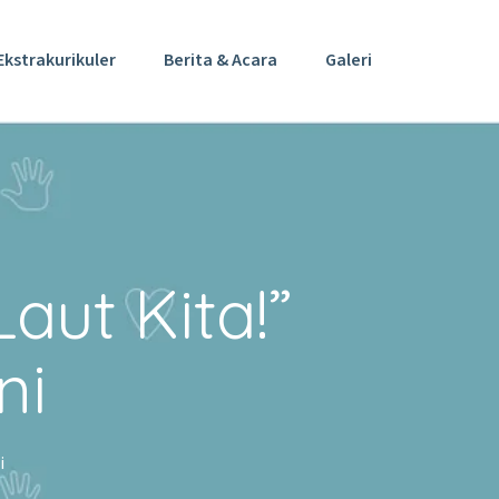
Ekstrakurikuler
Berita & Acara
Galeri
ut Kita!”
ni
i