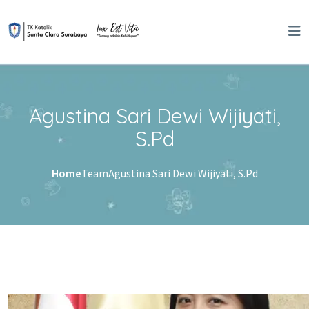
Skip to content
Agustina Sari Dewi Wijiyati,
S.Pd
Home
Team
Agustina Sari Dewi Wijiyati, S.Pd